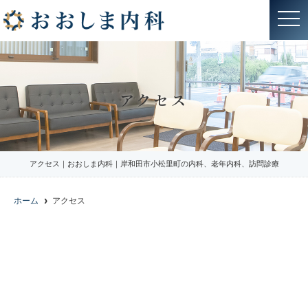
t
o
g
g
l
e
n
a
アクセス
v
i
g
a
t
i
o
アクセス｜おおしま内科｜岸和田市小松里町の内科、老年内科、訪問診療
n
ホーム
アクセス