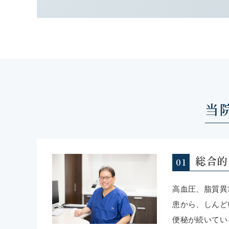
2025/12/26
年末年始の休診について
本年は12月26日が最終日です。来年は1月5日
よろしくお願いいたします。
2025/10/25
当
インフルエンザワクチン、新型コロ
10月1日より、新型コロナワクチン、インフル
す。
総合的
岸和田在住の65歳以上の方は、新型コロナワク
ワクチンは1000円です。
高血圧、脂質異
それ以外の方は、新型コロナワクチンは1500
患から、しんど
3500円です。
便秘が続いてい