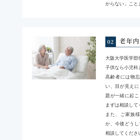
中学生以下の方は、インフルエンザワクチンは3
からない」こと
予約なしでも接種可能です。
よろしくお願いいたします。
老年内
2025/09/26
休診のお知らせ
大阪大学医学部
10月24日の午後は休診になります。
子供なら小児科
ご迷惑をおかけしますが、よろしくお願いいた
高齢者には物
い、目が見えに
題が一緒に起こ
まずは相談して
また、ご家族
か、今後どうし
相談してくださ