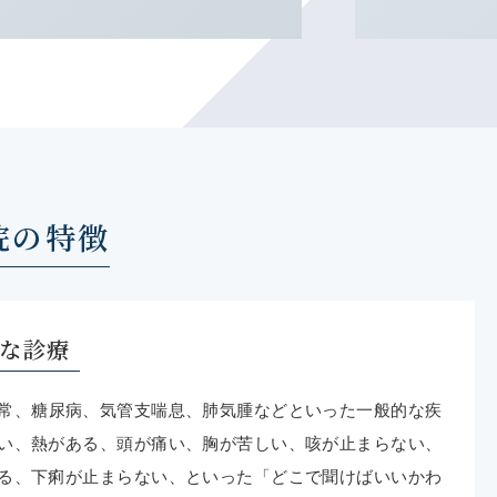
から診察いたします。
院の特徴
ナワクチン接種について
エンザワクチンの接種を開始しま
な診療
チンは8000円、インフルエンザ
常
、糖尿病、気管支喘息、肺気腫などといった一般的な疾
0円、インフルエンザワクチンは
い、熱がある、頭が痛い、胸が苦しい、咳が止まらない、
る、下痢が止まらない、といった「どこで聞けばいいかわ