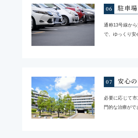
駐車場
通称13号線か
で、ゆっくり安
安心の
必要に応じて市
門的な治療がで