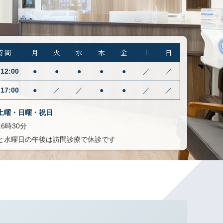
時間
月
火
水
木
金
土
日
12:00
●
●
●
●
●
／
／
17:00
●
／
／
●
●
／
／
土曜・日曜・祝日
6時30分
と水曜日の午後は訪問診療で休診です