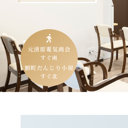
元清原電気商会
すぐ南
額町だんじり小屋
すぐ北