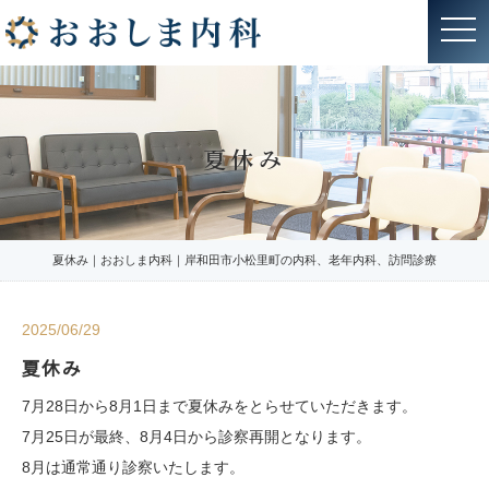
t
o
g
g
l
e
n
a
夏休み
v
i
g
a
t
i
o
夏休み｜おおしま内科｜岸和田市小松里町の内科、老年内科、訪問診療
n
2025/06/29
夏休み
7月28日から8月1日まで夏休みをとらせていただきます。
7月25日が最終、8月4日から診察再開となります。
8月は通常通り診察いたします。