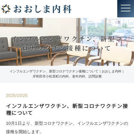
t
o
g
g
l
e
n
インフルエンザワクチン、新型コ
a
v
ロナワクチン接種について
i
g
a
t
i
o
インフルエンザワクチン、新型コロナワクチン接種について｜おおしま内科｜
n
岸和田市小松里町の内科、老年内科、訪問診療
2025/10/25
インフルエンザワクチン、新型コロナワクチン接
種について
10月1日より、新型コロナワクチン、インフルエンザワクチンの
接種を開始します。