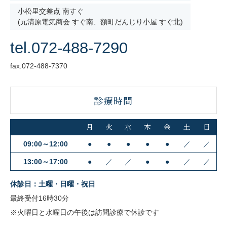
小松里交差点 南すぐ
(元清原電気商会 すぐ南、額町だんじり小屋 すぐ北)
tel.072-488-7290
fax.072-488-7370
診療時間
月
火
水
木
金
土
日
09:00～12:00
●
●
●
●
●
／
／
13:00～17:00
●
／
／
●
●
／
／
休診日：土曜・日曜・祝日
最終受付16時30分
※火曜日と水曜日の午後は訪問診療で休診です